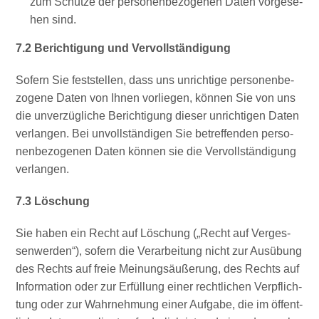
zum Schut­ze der per­so­nen­be­zo­ge­nen Daten vor­ge­se­
hen sind.
7.2 Berich­ti­gung und Vervollständigung
Sofern Sie fest­stel­len, dass uns unrich­ti­ge per­so­nen­be­
zo­ge­ne Daten von Ihnen vor­lie­gen, kön­nen Sie von uns
die unver­züg­li­che Berich­ti­gung die­ser unrich­ti­gen Daten
ver­lan­gen. Bei unvoll­stän­di­gen Sie betref­fen­den per­so­
nen­be­zo­ge­nen Daten kön­nen sie die Ver­voll­stän­di­gung
verlangen.
7.3 Löschung
Sie haben ein Recht auf Löschung („Recht auf Ver­ges­
sen­wer­den“), sofern die Ver­ar­bei­tung nicht zur Aus­übung
des Rechts auf freie Mei­nungs­äu­ße­rung, des Rechts auf
Infor­ma­ti­on oder zur Erfül­lung einer recht­li­chen Ver­pflich­
tung oder zur Wahr­neh­mung einer Auf­ga­be, die im öffent­