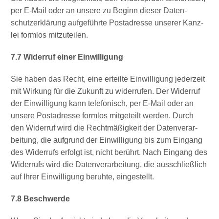
per E‑Mail oder an unse­re zu Beginn die­ser Daten­
schutz­er­klä­rung auf­ge­führ­te Post­adres­se unse­rer Kanz­
lei form­los mitzuteilen.
7.7 Wider­ruf einer Einwilligung
Sie haben das Recht, eine erteil­te Ein­wil­li­gung jeder­zeit
mit Wir­kung für die Zukunft zu wider­ru­fen. Der Wider­ruf
der Ein­wil­li­gung kann tele­fo­nisch, per E‑Mail oder an
unse­re Post­adres­se form­los mit­ge­teilt wer­den. Durch
den Wider­ruf wird die Recht­mä­ßig­keit der Daten­ver­ar­
bei­tung, die auf­grund der Ein­wil­li­gung bis zum Ein­gang
des Wider­rufs erfolgt ist, nicht berührt. Nach Ein­gang des
Wider­rufs wird die Daten­ver­ar­bei­tung, die aus­schließ­lich
auf Ihrer Ein­wil­li­gung beruh­te, eingestellt.
7.8 Beschwer­de