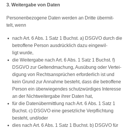
3. Wei­ter­ga­be von Daten
Per­so­nen­be­zo­ge­ne Daten wer­den an Drit­te über­mit­
telt, wenn
nach Art. 6 Abs. 1 Satz 1 Buchst. a) DSGVO durch die
betrof­fe­ne Per­son aus­drück­lich dazu ein­ge­wil­
ligt wurde,
die Wei­ter­ga­be nach Art. 6 Abs. 1 Satz 1 Buchst. f)
DSGVO zur Gel­tend­ma­chung, Aus­übung oder Ver­tei­
di­gung von Rechts­an­sprü­chen erfor­der­lich ist und
kein Grund zur Annah­me besteht, dass die betrof­fe­ne
Per­son ein über­wie­gen­des schutz­wür­di­ges Inter­es­se
an der Nicht­wei­ter­ga­be ihrer Daten hat,
für die Daten­über­mitt­lung nach Art. 6 Abs. 1 Satz 1
Buchst. c) DSGVO eine gesetz­li­che Ver­pflich­tung
besteht, und/oder
dies nach Art. 6 Abs. 1 Satz 1 Buchst. b) DSGVO für