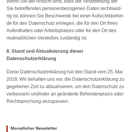
Wenn Sie der Ansicht sind, dass die Ver­ar­bei­tung der
Sie betref­fen­den per­so­nen­be­zo­ge­nen Daten rechts­wid­
rig ist, kön­nen Sie Beschwer­de bei einer Auf­sichts­be­hör­
de für den Daten­schutz ein­le­gen, die für den Ort Ihres
Auf­ent­hal­tes oder Arbeits­plat­zes oder für den Ort des
mut­maß­li­chen Ver­sto­ßes zustän­dig ist.
8. Stand und Aktua­li­sie­rung die­ser
Datenschutzerklärung
Die­se Daten­schutz­er­klä­rung hat den Stand vom 25. Mai
2018. Wir behal­ten uns vor, die Daten­schutz­er­klä­rung zu
gege­be­ner Zeit zu aktua­li­sie­ren, um den Daten­schutz zu
ver­bes­sern und/oder an geän­der­te Behör­den­pra­xis oder
Recht­spre­chung anzupassen.
Monatlicher Newsletter