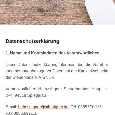
Datenschutzerklärung
1. Name und Kon­takt­da­ten des Verantwortlichen
Die­se Daten­schutz­er­klä­rung infor­miert über die Ver­ar­bei­
tung per­so­nen­be­zo­ge­ner Daten auf der Kanz­lei­web­sei­te
der Steu­er­kanz­lei AIGNER:
Ver­ant­wort­li­cher: Heinz Aigner, Steu­er­be­ra­ter, Haupt­str.
2–4, 94518 Spiegelau
Email:
heinz.aigner@stb-aigner.de
, Tel. 08553/91115,
Fax 08553/91116