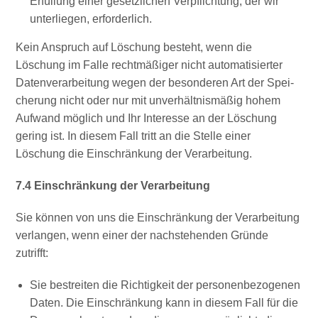
Erfül­lung einer gesetz­li­chen Ver­pflich­tung, der wir
unter­lie­gen, erforderlich.
Kein Anspruch auf Löschung besteht, wenn die
Löschung im Fal­le recht­mä­ßi­ger nicht auto­ma­ti­sier­ter
Daten­ver­ar­bei­tung wegen der beson­de­ren Art der Spei­
che­rung nicht oder nur mit unver­hält­nis­mä­ßig hohem
Auf­wand mög­lich und Ihr Inter­es­se an der Löschung
gering ist. In die­sem Fall tritt an die Stel­le einer
Löschung die Ein­schrän­kung der Verarbeitung.
7.4 Ein­schrän­kung der Verarbeitung
Sie kön­nen von uns die Ein­schrän­kung der Ver­ar­bei­tung
ver­lan­gen, wenn einer der nach­ste­hen­den Grün­de
zutrifft:
Sie bestrei­ten die Rich­tig­keit der per­so­nen­be­zo­ge­nen
Daten. Die Ein­schrän­kung kann in die­sem Fall für die