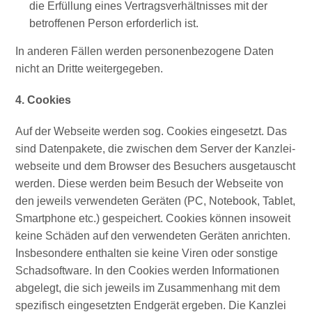
die Erfül­lung eines Ver­trags­ver­hält­nis­ses mit der
betrof­fe­nen Per­son erfor­der­lich ist.
In ande­ren Fäl­len wer­den per­so­nen­be­zo­ge­ne Daten
nicht an Drit­te weitergegeben.
4. Coo­kies
Auf der Web­sei­te wer­den sog. Coo­kies ein­ge­setzt. Das
sind Daten­pa­ke­te, die zwi­schen dem Ser­ver der Kanz­lei­
web­sei­te und dem Brow­ser des Besu­chers aus­ge­tauscht
wer­den. Die­se wer­den beim Besuch der Web­sei­te von
den jeweils ver­wen­de­ten Gerä­ten (PC, Note­book, Tablet,
Smart­phone etc.) gespei­chert. Coo­kies kön­nen inso­weit
kei­ne Schä­den auf den ver­wen­de­ten Gerä­ten anrich­ten.
Ins­be­son­de­re ent­hal­ten sie kei­ne Viren oder sons­ti­ge
Schad­soft­ware. In den Coo­kies wer­den Infor­ma­tio­nen
abge­legt, die sich jeweils im Zusam­men­hang mit dem
spe­zi­fisch ein­ge­setz­ten End­ge­rät erge­ben. Die Kanz­lei