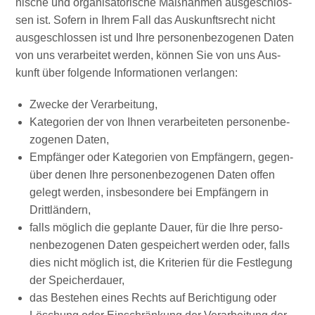
ni­sche und orga­ni­sa­to­ri­sche Maß­nah­men aus­ge­schlos­
sen ist. Sofern in Ihrem Fall das Aus­kunfts­recht nicht
aus­ge­schlos­sen ist und Ihre per­so­nen­be­zo­ge­nen Daten
von uns ver­ar­bei­tet wer­den, kön­nen Sie von uns Aus­
kunft über fol­gen­de Infor­ma­tio­nen verlangen:
Zwe­cke der Verarbeitung,
Kate­go­rien der von Ihnen ver­ar­bei­te­ten per­so­nen­be­
zo­ge­nen Daten,
Emp­fän­ger oder Kate­go­rien von Emp­fän­gern, gegen­
über denen Ihre per­so­nen­be­zo­ge­nen Daten offen
gelegt wer­den, ins­be­son­de­re bei Emp­fän­gern in
Drittländern,
falls mög­lich die geplan­te Dau­er, für die Ihre per­so­
nen­be­zo­ge­nen Daten gespei­chert wer­den oder, falls
dies nicht mög­lich ist, die Kri­te­ri­en für die Fest­le­gung
der Speicherdauer,
das Bestehen eines Rechts auf Berich­ti­gung oder