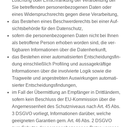
Löschung oder Ein­schrän­kung der Ver­ar­bei­tung der
Sie betref­fen­den per­so­nen­be­zo­ge­nen Daten oder
eines Wider­spruchs­rechts gegen die­se Verarbeitung,
das Bestehen eines Beschwer­de­rechts bei einer Auf­
sichts­be­hör­de für den Datenschutz,
sofern die per­so­nen­be­zo­ge­nen Daten nicht bei Ihnen
als betrof­fe­ne Per­son erho­ben wor­den sind, die ver­
füg­ba­ren Infor­ma­tio­nen über die Datenherkunft,
das Bestehen einer auto­ma­ti­sier­ten Ent­schei­dungs­fin­
dung ein­schließ­lich Pro­fil­ing und aus­sa­ge­kräf­ti­ge
Infor­ma­tio­nen über die invol­vier­te Logik sowie die
Trag­wei­te und ange­streb­ten Aus­wir­kun­gen auto­ma­ti­
sier­ter Entscheidungsfindungen,
im Fall der Über­mitt­lung an Emp­fän­ger in Dritt­län­dern,
sofern kein Beschluss der EU-Kom­mis­si­on über die
Ange­mes­sen­heit des Schutz­ni­veaus nach Art. 45 Abs.
3 DSGVO vor­liegt, Infor­ma­tio­nen dar­über, wel­che
geeig­ne­ten Garan­tien gem. Art. 46 Abs. 2 DSGVO