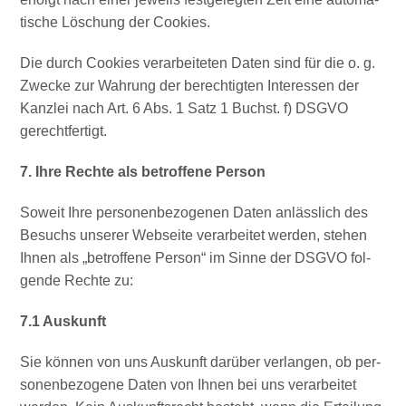
ti­sche Löschung der Cookies.
Die durch Coo­kies ver­ar­bei­te­ten Daten sind für die o. g.
Zwe­cke zur Wah­rung der berech­tig­ten Inter­es­sen der
Kanz­lei nach Art. 6 Abs. 1 Satz 1 Buchst. f) DSGVO
gerechtfertigt.
7. Ihre Rech­te als betrof­fe­ne Person
Soweit Ihre per­so­nen­be­zo­ge­nen Daten anläss­lich des
Besuchs unse­rer Web­sei­te ver­ar­bei­tet wer­den, ste­hen
Ihnen als „betrof­fe­ne Per­son“ im Sin­ne der DSGVO fol­
gen­de Rech­te zu:
7.1 Aus­kunft
Sie kön­nen von uns Aus­kunft dar­über ver­lan­gen, ob per­
so­nen­be­zo­ge­ne Daten von Ihnen bei uns ver­ar­bei­tet