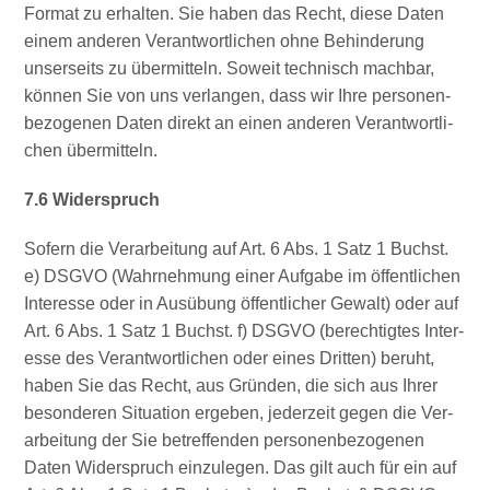
For­mat zu erhal­ten. Sie haben das Recht, die­se Daten
einem ande­ren Ver­ant­wort­li­chen ohne Behin­de­rung
unser­seits zu über­mit­teln. Soweit tech­nisch mach­bar,
kön­nen Sie von uns ver­lan­gen, dass wir Ihre per­so­nen­
be­zo­ge­nen Daten direkt an einen ande­ren Ver­ant­wort­li­
chen übermitteln.
7.6 Wider­spruch
Sofern die Ver­ar­bei­tung auf Art. 6 Abs. 1 Satz 1 Buchst.
e) DSGVO (Wahr­neh­mung einer Auf­ga­be im öffent­li­chen
Inter­es­se oder in Aus­übung öffent­li­cher Gewalt) oder auf
Art. 6 Abs. 1 Satz 1 Buchst. f) DSGVO (berech­tig­tes Inter­
es­se des Ver­ant­wort­li­chen oder eines Drit­ten) beruht,
haben Sie das Recht, aus Grün­den, die sich aus Ihrer
beson­de­ren Situa­ti­on erge­ben, jeder­zeit gegen die Ver­
ar­bei­tung der Sie betref­fen­den per­so­nen­be­zo­ge­nen
Daten Wider­spruch ein­zu­le­gen. Das gilt auch für ein auf