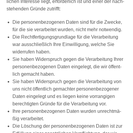
li­chen Inter­es­se liegt, erfor­der­lich ist und einer der nach­
ste­hen­den Grün­de zutrifft:
Die per­so­nen­be­zo­ge­nen Daten sind für die Zwe­cke,
für die sie ver­ar­bei­tet wur­den, nicht mehr notwendig.
Die Recht­fer­ti­gungs­grund­la­ge für die Ver­ar­bei­tung
war aus­schließ­lich Ihre Ein­wil­li­gung, wel­che Sie
wider­ru­fen haben.
Sie haben Wider­spruch gegen die Ver­ar­bei­tung Ihrer
per­so­nen­be­zo­ge­nen Daten ein­ge­legt, die wir öffent­
lich gemacht haben.
Sie haben Wider­spruch gegen die Ver­ar­bei­tung von
uns nicht öffent­lich gemach­ter per­so­nen­be­zo­ge­ner
Daten ein­ge­legt und es lie­gen kei­ne vor­ran­gi­gen
berech­tig­ten Grün­de für die Ver­ar­bei­tung vor.
Ihre per­so­nen­be­zo­ge­nen Daten wur­den unrecht­mä­
ßig verarbeitet.
Die Löschung der per­so­nen­be­zo­ge­nen Daten ist zur