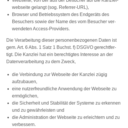
Web­sei­te, von der aus der Besu­cher auf die Kanz­lei­
web­sei­te gelangt (sog. Referrer-URL),
Brow­ser und Betriebs­sys­tem des End­ge­räts des
Besu­chers sowie der Name des vom Besu­cher ver­
wen­de­ten Access-Providers.
Die Ver­ar­bei­tung die­ser per­so­nen­be­zo­ge­nen Daten ist
gem. Art. 6 Abs. 1 Satz 1 Buchst. f) DSGVO gerecht­fer­
tigt. Die Kanz­lei hat ein berech­tig­tes Inter­es­se an der
Daten­ver­ar­bei­tung zu dem Zweck,
die Ver­bin­dung zur Web­sei­te der Kanz­lei zügig
aufzubauen,
eine nut­zer­freund­li­che Anwen­dung der Web­sei­te zu
ermöglichen,
die Sicher­heit und Sta­bi­li­tät der Sys­te­me zu erken­nen
und zu gewähr­leis­ten und
die Admi­nis­tra­ti­on der Web­sei­te zu erleich­tern und zu
verbessern.