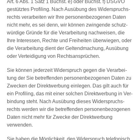
Art. 6 Abs. 1 Satz 1 Buchst. e) oder Buchst. f) DSGVO
gestütz­tes Pro­fil­ing. Nach Aus­übung des Wider­spruchs­
rechts ver­ar­bei­ten wir Ihre per­so­nen­be­zo­ge­nen Daten
nicht mehr, es sei denn, wir kön­nen zwin­gen­de schutz­
wür­di­ge Grün­de für die Ver­ar­bei­tung nach­wei­sen, die
Ihre Inter­es­sen, Rech­te und Frei­hei­ten über­wie­gen, oder
die Ver­ar­bei­tung dient der Gel­tend­ma­chung, Aus­übung
oder Ver­tei­di­gung von Rechtsansprüchen.
Sie kön­nen jeder­zeit Wider­spruch gegen die Ver­ar­bei­
tung der Sie betref­fen­den per­so­nen­be­zo­ge­nen Daten zu
Zwe­cken der Direkt­wer­bung ein­le­gen. Das gilt auch für
ein Pro­fil­ing, das mit einer sol­chen Direkt­wer­bung in Ver­
bin­dung steht. Nach Aus­übung die­ses Wider­spruchs­
rechts wer­den wir die betref­fen­den per­so­nen­be­zo­ge­nen
Daten nicht mehr für Zwe­cke der Direkt­wer­bung
verwenden.
Sie haben die Mög­lich­keit, den Wider­spruch tele­fo­nisch,