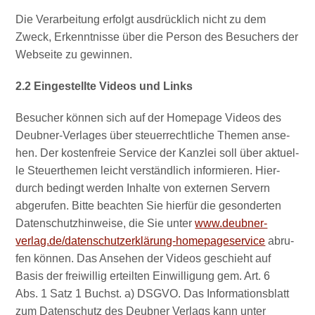
Die Ver­ar­bei­tung erfolgt aus­drück­lich nicht zu dem
Zweck, Erkennt­nis­se über die Per­son des Besu­chers der
Web­sei­te zu gewinnen.
2.2 Ein­ge­stell­te Vide­os und Links
Besu­cher kön­nen sich auf der Home­page Vide­os des
Deub­ner-Ver­la­ges über steu­er­recht­li­che The­men anse­
hen. Der kos­ten­freie Ser­vice der Kanz­lei soll über aktu­el­
le Steu­er­the­men leicht ver­ständ­lich infor­mie­ren. Hier­
durch bedingt wer­den Inhal­te von exter­nen Ser­vern
abge­ru­fen. Bit­te beach­ten Sie hier­für die geson­der­ten
Daten­schutz­hin­wei­se, die Sie unter
www.deubner-
verlag.de/datenschutzerklärung-homepageservice
abru­
fen kön­nen. Das Anse­hen der Vide­os geschieht auf
Basis der frei­wil­lig erteil­ten Ein­wil­li­gung gem. Art. 6
Abs. 1 Satz 1 Buchst. a) DSGVO. Das Infor­ma­ti­ons­blatt
zum Daten­schutz des Deub­ner Ver­lags kann unter