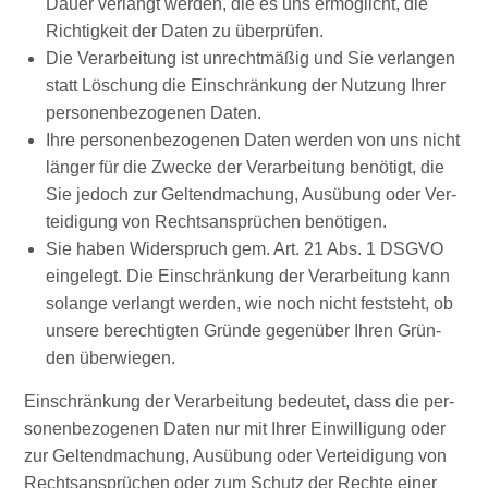
Dau­er ver­langt wer­den, die es uns ermög­licht, die
Rich­tig­keit der Daten zu überprüfen.
Die Ver­ar­bei­tung ist unrecht­mä­ßig und Sie ver­lan­gen
statt Löschung die Ein­schrän­kung der Nut­zung Ihrer
per­so­nen­be­zo­ge­nen Daten.
Ihre per­so­nen­be­zo­ge­nen Daten wer­den von uns nicht
län­ger für die Zwe­cke der Ver­ar­bei­tung benö­tigt, die
Sie jedoch zur Gel­tend­ma­chung, Aus­übung oder Ver­
tei­di­gung von Rechts­an­sprü­chen benötigen.
Sie haben Wider­spruch gem. Art. 21 Abs. 1 DSGVO
ein­ge­legt. Die Ein­schrän­kung der Ver­ar­bei­tung kann
solan­ge ver­langt wer­den, wie noch nicht fest­steht, ob
unse­re berech­tig­ten Grün­de gegen­über Ihren Grün­
den überwiegen.
Ein­schrän­kung der Ver­ar­bei­tung bedeu­tet, dass die per­
so­nen­be­zo­ge­nen Daten nur mit Ihrer Ein­wil­li­gung oder
zur Gel­tend­ma­chung, Aus­übung oder Ver­tei­di­gung von
Rechtsan­sprüchen oder zum Schutz der Rech­te einer