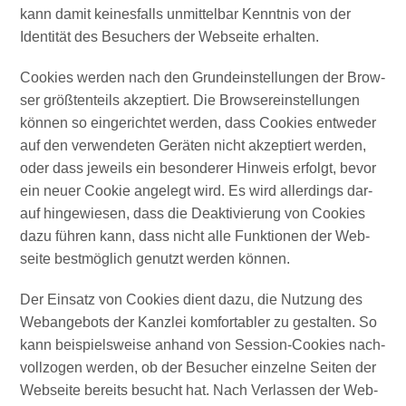
kann damit kei­nes­falls unmit­tel­bar Kennt­nis von der
Iden­ti­tät des Besu­chers der Web­sei­te erhalten.
Coo­kies wer­den nach den Grund­ein­stel­lun­gen der Brow­
ser größ­ten­teils akzep­tiert. Die Brow­ser­ein­stel­lun­gen
kön­nen so ein­ge­rich­tet wer­den, dass Coo­kies ent­we­der
auf den ver­wen­de­ten Gerä­ten nicht akzep­tiert wer­den,
oder dass jeweils ein beson­de­rer Hin­weis erfolgt, bevor
ein neu­er Coo­kie ange­legt wird. Es wird aller­dings dar­
auf hin­ge­wie­sen, dass die Deak­ti­vie­rung von Coo­kies
dazu füh­ren kann, dass nicht alle Funk­tio­nen der Web­
sei­te best­mög­lich genutzt wer­den können.
Der Ein­satz von Coo­kies dient dazu, die Nut­zung des
Web­an­ge­bots der Kanz­lei kom­for­ta­bler zu gestal­ten. So
kann bei­spiels­wei­se anhand von Ses­si­on-Coo­kies nach­
voll­zo­gen wer­den, ob der Besu­cher ein­zel­ne Sei­ten der
Web­sei­te bereits besucht hat. Nach Ver­las­sen der Web­