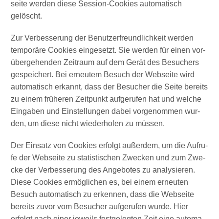
sei­te wer­den die­se Ses­si­on-Coo­kies auto­ma­tisch
gelöscht.
Zur Ver­bes­se­rung der Benut­zer­freund­lich­keit wer­den
tem­po­rä­re Coo­kies ein­ge­setzt. Sie wer­den für einen vor­
über­ge­hen­den Zeit­raum auf dem Gerät des Besu­chers
gespei­chert. Bei erneu­tem Besuch der Web­sei­te wird
auto­ma­tisch erkannt, dass der Besu­cher die Sei­te bereits
zu einem frü­he­ren Zeit­punkt auf­ge­ru­fen hat und wel­che
Ein­ga­ben und Ein­stel­lun­gen dabei vor­ge­nom­men wur­
den, um die­se nicht wie­der­ho­len zu müssen.
Der Ein­satz von Coo­kies erfolgt außer­dem, um die Auf­ru­
fe der Web­sei­te zu sta­tis­ti­schen Zwe­cken und zum Zwe­
cke der Ver­bes­se­rung des Ange­bo­tes zu ana­ly­sie­ren.
Die­se Coo­kies ermög­li­chen es, bei einem erneu­ten
Besuch auto­ma­tisch zu erken­nen, dass die Web­sei­te
bereits zuvor vom Besu­cher auf­ge­ru­fen wur­de. Hier
erfolgt nach einer jeweils fest­ge­leg­ten Zeit eine auto­ma­