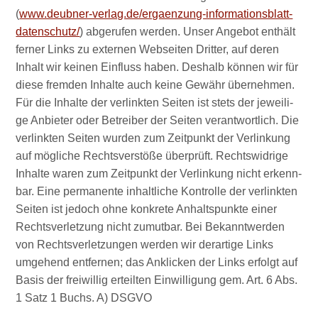
(
www.deubner-verlag.de/ergaenzung-informationsblatt-
datenschutz/
) abge­ru­fen wer­den. Unser Ange­bot ent­hält
fer­ner Links zu exter­nen Web­sei­ten Drit­ter, auf deren
Inhalt wir kei­nen Ein­fluss haben. Des­halb kön­nen wir für
die­se frem­den Inhal­te auch kei­ne Gewähr über­neh­men.
Für die Inhal­te der ver­link­ten Sei­ten ist stets der jewei­li­
ge Anbie­ter oder Betrei­ber der Sei­ten ver­ant­wort­lich. Die
ver­link­ten Sei­ten wur­den zum Zeit­punkt der Ver­lin­kung
auf mög­li­che Rechts­ver­stö­ße über­prüft. Rechts­wid­ri­ge
Inhal­te waren zum Zeit­punkt der Ver­lin­kung nicht erkenn­
bar. Eine per­ma­nen­te inhalt­li­che Kon­trol­le der ver­link­ten
Sei­ten ist jedoch ohne kon­kre­te Anhalts­punk­te einer
Rechts­ver­let­zung nicht zumut­bar. Bei Bekannt­wer­den
von Rechts­ver­let­zun­gen wer­den wir der­ar­ti­ge Links
umge­hend ent­fer­nen; das Ankli­cken der Links erfolgt auf
Basis der frei­wil­lig erteil­ten Ein­wil­li­gung gem. Art. 6 Abs.
1 Satz 1 Buchs. A) DSGVO