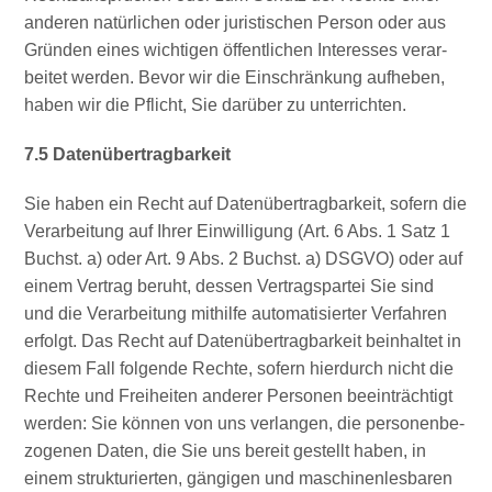
ande­ren natür­li­chen oder juris­ti­schen Per­son oder aus
Grün­den eines wich­ti­gen öffent­li­chen Inter­es­ses ver­ar­
bei­tet wer­den. Bevor wir die Ein­schrän­kung auf­he­ben,
haben wir die Pflicht, Sie dar­über zu unterrichten.
7.5 Daten­über­trag­bar­keit
Sie haben ein Recht auf Daten­über­trag­bar­keit, sofern die
Ver­ar­bei­tung auf Ihrer Ein­wil­li­gung (Art. 6 Abs. 1 Satz 1
Buchst. a) oder Art. 9 Abs. 2 Buchst. a) DSGVO) oder auf
einem Ver­trag beruht, des­sen Ver­trags­par­tei Sie sind
und die Ver­ar­bei­tung mit­hil­fe auto­ma­ti­sier­ter Ver­fah­ren
erfolgt. Das Recht auf Daten­über­trag­bar­keit beinhal­tet in
die­sem Fall fol­gen­de Rech­te, sofern hier­durch nicht die
Rech­te und Frei­hei­ten ande­rer Per­so­nen beein­träch­tigt
wer­den: Sie kön­nen von uns ver­lan­gen, die per­so­nen­be­
zo­ge­nen Daten, die Sie uns bereit gestellt haben, in
einem struk­tu­rier­ten, gän­gi­gen und maschi­nen­les­ba­ren