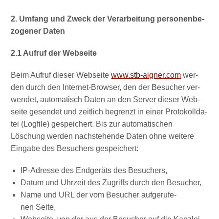
2. Umfang und Zweck der Ver­ar­bei­tung per­so­nen­be­
zo­ge­ner Daten
2.1 Auf­ruf der Webseite
Beim Auf­ruf die­ser Web­sei­te
www.stb-aigner.com
wer­
den durch den Inter­net-Brow­ser, den der Besu­cher ver­
wen­det, auto­ma­tisch Daten an den Ser­ver die­ser Web­
sei­te gesen­det und zeit­lich begrenzt in einer Pro­to­koll­da­
tei (Log­file) gespei­chert. Bis zur auto­ma­ti­schen
Löschung wer­den nach­ste­hen­de Daten ohne wei­te­re
Ein­ga­be des Besu­chers gespeichert:
IP-Adres­se des End­ge­räts des Besuchers,
Datum und Uhr­zeit des Zugriffs durch den Besucher,
Name und URL der vom Besu­cher auf­ge­ru­fe­
nen Seite,