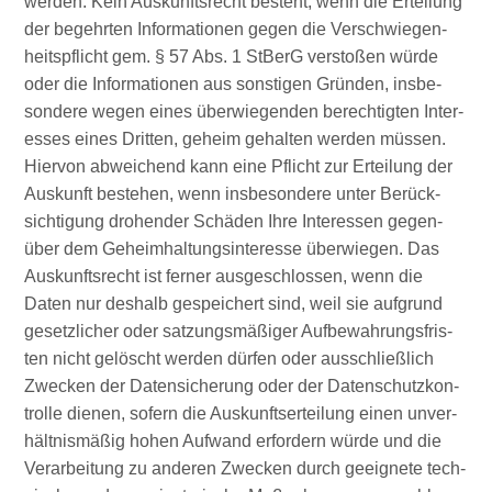
wer­den. Kein Aus­kunfts­recht besteht, wenn die Ertei­lung
der begehr­ten Infor­ma­tio­nen gegen die Ver­schwie­gen­
heits­pflicht gem. § 57 Abs. 1 StBerG ver­sto­ßen wür­de
oder die Infor­ma­tio­nen aus sons­ti­gen Grün­den, ins­be­
son­de­re wegen eines über­wie­gen­den berech­tig­ten Inter­
es­ses eines Drit­ten, geheim gehal­ten wer­den müs­sen.
Hier­von abwei­chend kann eine Pflicht zur Ertei­lung der
Aus­kunft bestehen, wenn ins­be­son­de­re unter Berück­
sich­ti­gung dro­hen­der Schä­den Ihre Inter­es­sen gegen­
über dem Geheim­hal­tungs­in­ter­es­se über­wie­gen. Das
Aus­kunfts­recht ist fer­ner aus­ge­schlos­sen, wenn die
Daten nur des­halb gespei­chert sind, weil sie auf­grund
gesetz­li­cher oder sat­zungs­mä­ßi­ger Auf­be­wah­rungs­fris­
ten nicht gelöscht wer­den dür­fen oder aus­schließ­lich
Zwe­cken der Daten­si­che­rung oder der Daten­schutz­kon­
trol­le die­nen, sofern die Aus­kunfts­er­tei­lung einen unver­
hält­nis­mä­ßig hohen Auf­wand erfor­dern wür­de und die
Ver­ar­bei­tung zu ande­ren Zwe­cken durch geeig­ne­te tech­