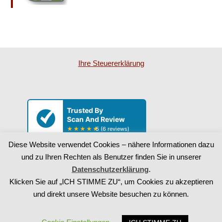
Ihre Steu­er­erklä­rung
Diese Website verwendet Cookies – nähere Informationen dazu
und zu Ihren Rechten als Benutzer finden Sie in unserer
Datenschutzerklärung
.
Datenschutz
Impressum
Login
Klicken Sie auf „ICH STIMME ZU“, um Cookies zu akzeptieren
und direkt unsere Website besuchen zu können.
Heinz Aigner, Steuerberater
Hauptstraße 2-4, 94518 Spiegelau, Tel. 08553/91115
Telefax 08553/91116, Hotline 0151/12135142
www.stb-aigner.com