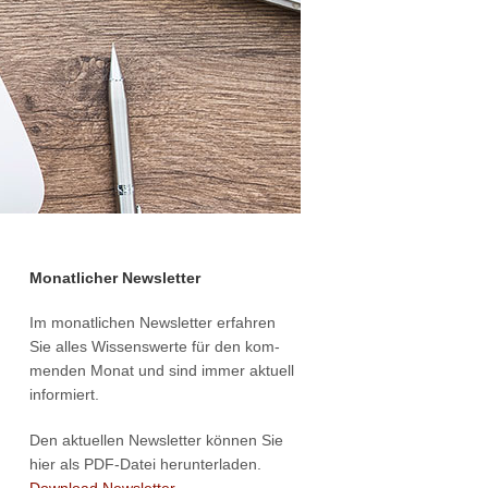
Monatlicher Newsletter
Im monat­li­chen News­let­ter erfah­ren
Sie alles Wis­sens­wer­te für den kom­
men­den Monat und sind immer aktu­ell
informiert.
Den aktu­el­len News­let­ter kön­nen Sie
hier als PDF-Datei herunterladen.