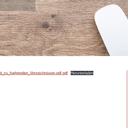
_zu_fuehrenden_Verzeichnissen.pdf.pdf
Her­un­ter­la­den